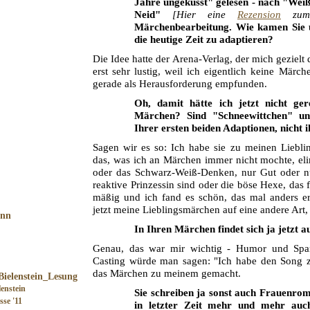
Jahre ungeküsst" gelesen - nach "Weiß
Neid"
[Hier eine
Rezension
zum
Märchenbearbeitung. Wie kamen Sie ü
die heutige Zeit zu adaptieren?
Die Idee hatte der Arena-Verlag, der mich gezielt
erst sehr lustig, weil ich eigentlich keine Märc
gerade als Herausforderung empfunden.
Oh, damit hätte ich jetzt nicht ge
Märchen? Sind "Schneewittchen" un
Ihrer ersten beiden Adaptionen, nicht i
Sagen wir es so: Ich habe sie zu meinen Liebl
das, was ich an Märchen immer nicht mochte, eli
oder das Schwarz-Weiß-Denken, nur Gut oder n
reaktive Prinzessin sind oder die böse Hexe, das
mäßig und ich fand es schön, das mal anders e
jetzt meine Lieblingsmärchen auf eine andere Art,
In Ihren Märchen findet sich ja jetzt 
Genau, das war mir wichtig - Humor und Spa
Casting würde man sagen: "Ich habe den Song 
das Märchen zu meinem gemacht.
enstein
Sie schreiben ja sonst auch Frauenrom
se '11
in letzter Zeit mehr und mehr auc