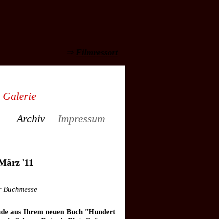
⇒
Filmressort
Galerie
Archiv
Impressum
 März '11
er Buchmesse
ade aus Ihrem neuen Buch "Hundert