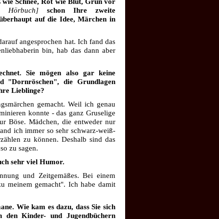
 wie Schnee, Rot wie Blut, Grün vor
 Hörbuch]
schon Ihre zweite
berhaupt auf die Idee, Märchen in
 darauf angesprochen hat. Ich fand das
henliebhaberin bin, hab das dann aber
rechnet. Sie mögen also gar keine
d "Dornröschen", die Grundlagen
hre Lieblinge?
ingsmärchen gemacht. Weil ich genau
minieren konnte - das ganz Gruselige
ur Böse. Mädchen, die entweder nur
 fand ich immer so sehr schwarz-weiß-
rzählen zu können. Deshalb sind das
 so zu sagen.
auch sehr viel Humor.
nnung und Zeitgemäßes. Bei einem
zu meinem gemacht". Ich habe damit
ane. Wie kam es dazu, dass Sie sich
h den Kinder- und Jugendbüchern