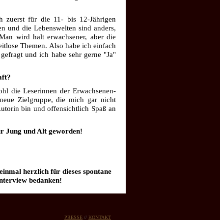
zuerst für die 11- bis 12-Jährigen
en und die Lebenswelten sind anders,
 Man wird halt erwachsener, aber die
eitlose Themen. Also habe ich einfach
gefragt und ich habe sehr gerne "Ja"
aft?
owohl die Leserinnen der Erwachsenen-
 neue Zielgruppe, die mich gar nicht
utorin bin und offensichtlich Spaß an
für Jung und Alt geworden!
inmal herzlich für dieses spontane
nterview bedanken!
PRESSE
//
KONTAKT