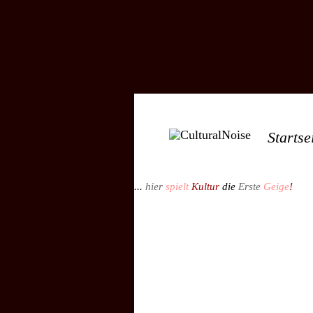
Startse
...
hier
spielt
Kultur
die
Erste
Geige
!