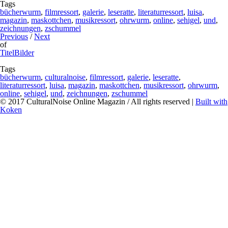
Tags
bücherwurm
,
filmressort
,
galerie
,
leseratte
,
literaturressort
,
luisa
,
magazin
,
maskottchen
,
musikressort
,
ohrwurm
,
online
,
sehigel
,
und
,
zeichnungen
,
zschummel
Previous
/
Next
of
TitelBilder
Tags
bücherwurm
,
culturalnoise
,
filmressort
,
galerie
,
leseratte
,
literaturressort
,
luisa
,
magazin
,
maskottchen
,
musikressort
,
ohrwurm
,
online
,
sehigel
,
und
,
zeichnungen
,
zschummel
© 2017 CulturalNoise Online Magazin / All rights reserved |
Built with
Koken