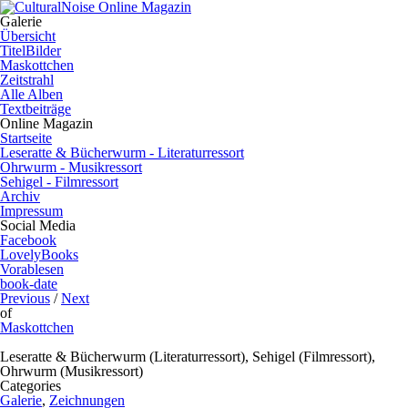
Galerie
Übersicht
TitelBilder
Maskottchen
Zeitstrahl
Alle Alben
Textbeiträge
Online Magazin
Startseite
Leseratte & Bücherwurm - Literaturressort
Ohrwurm - Musikressort
Sehigel - Filmressort
Archiv
Impressum
Social Media
Facebook
LovelyBooks
Vorablesen
book-date
Previous
/
Next
of
Maskottchen
Leseratte & Bücherwurm (Literaturressort), Sehigel (Filmressort),
Ohrwurm (Musikressort)
Categories
Galerie
,
Zeichnungen