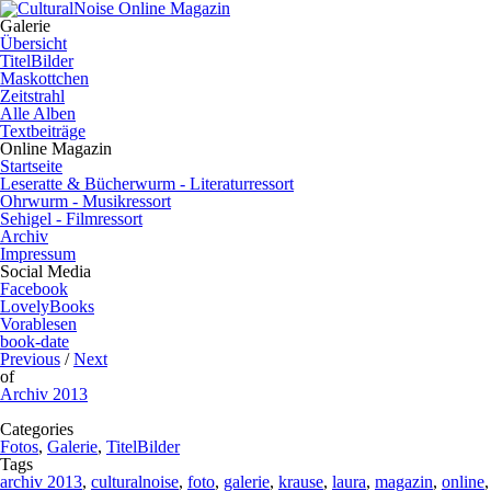
Galerie
Übersicht
TitelBilder
Maskottchen
Zeitstrahl
Alle Alben
Textbeiträge
Online Magazin
Startseite
Leseratte & Bücherwurm - Literaturressort
Ohrwurm - Musikressort
Sehigel - Filmressort
Archiv
Impressum
Social Media
Facebook
LovelyBooks
Vorablesen
book-date
Previous
/
Next
of
Archiv 2013
Categories
Fotos
,
Galerie
,
TitelBilder
Tags
archiv 2013
,
culturalnoise
,
foto
,
galerie
,
krause
,
laura
,
magazin
,
online