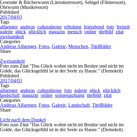
Leseratte & Bücherwurm (Literaturressort), Sehigel (Filmressort),
Ohrwurm (Musikressort)
Published
2017/04/03
Tags
alfaenger
andreas
culturalnoise
erholung
feierabend
foto
freizeit
galerie
glück
glücklich
magazin
mensch
online
titelbild
zitat
zweisamkeit
Categories
Andreas Alfaenger
,
Fotos
,
Galerie
,
Menschen
,
TitelBilder
Share
Zweisamkeit
Foto zum Zitat "Das Glück wohnt nicht im Besitze und nicht im
Golde, das Glücksgefühl ist in der Seele zu Hause." (Demokrit)
Published
2017/04/03
Tags
alfaenger
andreas
culturalnoise
foto
galerie
glück
glücklich
landschaft
magazin
online
sonnenaufgang
titelbild
zitat
Categories
Andreas Alfaenger
,
Fotos
,
Galerie
,
Landschaft
,
TitelBilder
Share
Licht nach dem Dunkel
Foto zum Zitat "Das Glück wohnt nicht im Besitze und nicht im
Golde, das Glücksgefühl ist in der Seele zu Hause." (Demokrit)