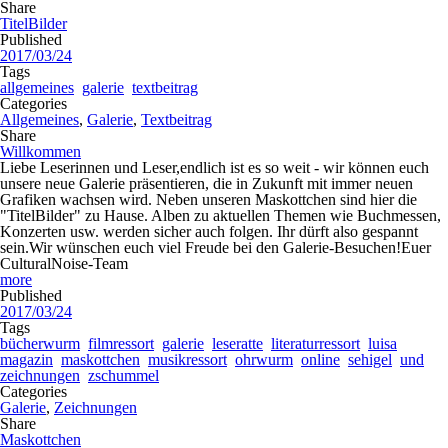
Share
TitelBilder
Published
2017/03/24
Tags
allgemeines
galerie
textbeitrag
Categories
Allgemeines
,
Galerie
,
Textbeitrag
Share
Willkommen
Liebe Leserinnen und Leser,endlich ist es so weit - wir können euch
unsere neue Galerie präsentieren, die in Zukunft mit immer neuen
Grafiken wachsen wird. Neben unseren Maskottchen sind hier die
"TitelBilder" zu Hause. Alben zu aktuellen Themen wie Buchmessen,
Konzerten usw. werden sicher auch folgen. Ihr dürft also gespannt
sein.Wir wünschen euch viel Freude bei den Galerie-Besuchen!Euer
CulturalNoise-Team
more
Published
2017/03/24
Tags
bücherwurm
filmressort
galerie
leseratte
literaturressort
luisa
magazin
maskottchen
musikressort
ohrwurm
online
sehigel
und
zeichnungen
zschummel
Categories
Galerie
,
Zeichnungen
Share
Maskottchen