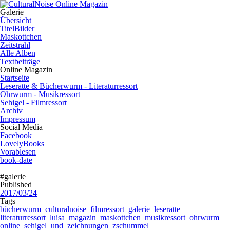
Galerie
Übersicht
TitelBilder
Maskottchen
Zeitstrahl
Alle Alben
Textbeiträge
Online Magazin
Startseite
Leseratte & Bücherwurm - Literaturressort
Ohrwurm - Musikressort
Sehigel - Filmressort
Archiv
Impressum
Social Media
Facebook
LovelyBooks
Vorablesen
book-date
#galerie
Published
2017/03/24
Tags
bücherwurm
culturalnoise
filmressort
galerie
leseratte
literaturressort
luisa
magazin
maskottchen
musikressort
ohrwurm
online
sehigel
und
zeichnungen
zschummel