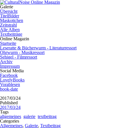
Galerie
Übersicht
TitelBilder
Maskottchen
Zeitstrahl
Alle Alben
Textbeiträge
Online Magazin
Startseite
Leseratte & Bücherwurm - Literaturressort
Ohrwurm - Musikressort
Sehigel - Filmressort
Archiv
Impressum
Social Media
Facebook
LovelyBooks
Vorablesen
book-date
2017/03/24
Published
2017/03/24
Tags
allgemeines
galerie
textbeitrag
Categories
Allgemeines
,
Galerie
,
Textbeitrag