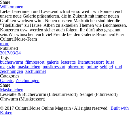
Share
Willkommen
Liebe Leserinnen und Leser,endlich ist es so weit - wir können euch
unsere neue Galerie präsentieren, die in Zukunft mit immer neuen
Grafiken wachsen wird. Neben unseren Maskottchen sind hier die
"TitelBilder" zu Hause. Alben zu aktuellen Themen wie Buchmessen,
Konzerten usw. werden sicher auch folgen. Ihr dürft also gespannt
sein.Wir wünschen euch viel Freude bei den Galerie-Besuchen!Euer
CulturalNoise-Team
more
Published
2017/03/24
Tags
bücherwurm
filmressort
galerie
leseratte
literaturressort
luisa
magazin
maskottchen
musikressort
ohrwurm
online
sehigel
und
zeichnungen
zschummel
Categories
Galerie
,
Zeichnungen
Share
Maskottchen
Leseratte & Bücherwurm (Literaturressort), Sehigel (Filmressort),
Ohrwurm (Musikressort)
© 2017 CulturalNoise Online Magazin / All rights reserved |
Built with
Koken